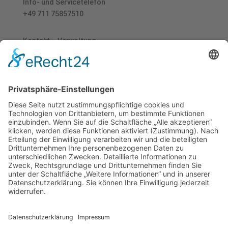
Info- und Servicetelefon
+49 711 75857510
Kontakt – Verwaltung
FH-Service GmbH
Bahnhofstraße 61
70771 Leinfelden-Echterdingen
service@berthas-place.de
Copyright © bertha´s place 2026