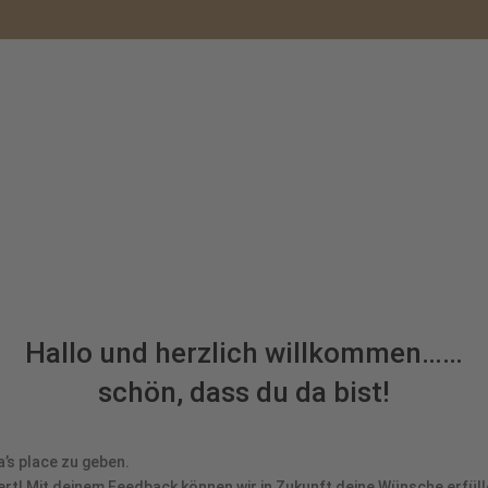
BERTHA´S PLACE
EVENTLOCATION
Hallo und herzlich willkommen……
schön, dass du da bist!
’s place zu geben.
ert! Mit deinem Feedback können wir in Zukunft deine Wünsche erfül