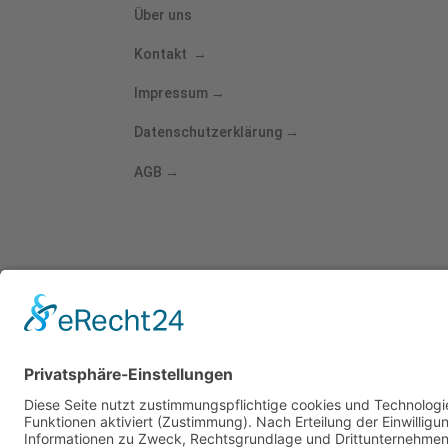
Über uns
Kontakt
→
Impressum
→
Datenschutzerklärung
→
AGB
→
+49 711 758 575 0
service@berthas-place.de