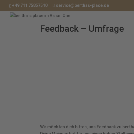
+49 711 75857510
service@berthas-place.de
Feedback – Umfrage
Wir möchten dich bitten, uns Feedback zu bertha
Deine Meinung hat für uns einen hohen Stellenw