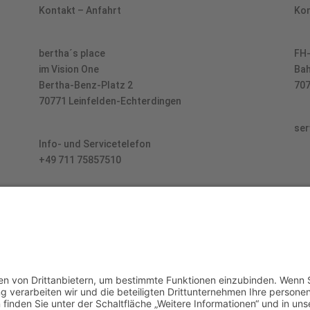
Kontakt – Anfahrt
Kon
bertha´s place
FH-
im Vision One
Bah
Bertha-Benz-Platz 2
707
70771 Leinfelden-Echterdingen
ser
Info- und Servicetelefon
+49 711 75857510
Copyright © bertha´s place 2026