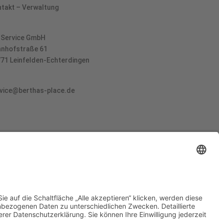
takt – Verwaltung
Service GmbH
nhofstraße 61
71 Leinfelden-Echterdingen
vice@berthas-place.de